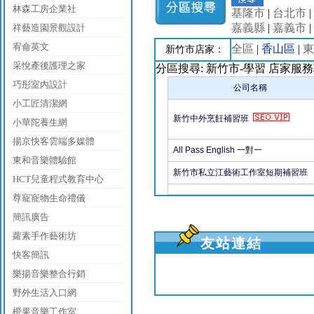
林森工房企業社
基隆市
|
台北市
|
嘉義縣
|
嘉義市
|
祥藝造園景觀設計
宥侖英文
全區
|
香山區
|
東
新竹市店家：
采悅產後護理之家
分區搜尋: 新竹市-學習 店家服
巧彤室內設計
公司名稱
小工匠清潔網
新竹中外烹飪補習班
小華陀養生網
揚京快客雲端多媒體
All Pass English 一對一
東和音樂體驗館
新竹市私立江藝術工作室短期補習班
HCT兒童程式教育中心
尊寵寵物生命禮儀
簡訊廣告
蘿素手作藝術坊
友站連結
快客簡訊
樂揚音樂整合行銷
野外生活入口網
橙果音樂工作室