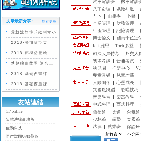
汽車駕訓班
|
機車駕訓
八字命理
|
紫微斗數
|
占卜
|
面相學
|
卜卦
文章最新分享：
查看更多
企業管理
|
財務管理
|
生產管理
|
記憶管理
|
最新流行韓式微刺青小
博士論文
|
國內學位進
2018-暑期短期美
Ielts雅思
|
Toeic多益
|
2018-藝術舒壓繪
司法人員特考
|
外交人
初等考試
|
普通考試
|
幼兒繪畫教學 適合三
幼兒園
|
托嬰中心
|
兒
2018-基礎西畫課
兒童音樂
|
兒童才藝
|
人際關係
|
心靈成長
|
2018-基礎西畫課
異國風舞蹈
|
歌唱技巧
音樂學習
|
樂器教學
|
友站連結
中式料理
|
西式料理
|
GP online
跆拳道
|
柔道
|
合氣道
陸懿法律事務所
少林拳
|
拳擊
|
泰國拳
法律
|
就業班
|
保證班
佳勁科技
同仁堂國術獅藝館