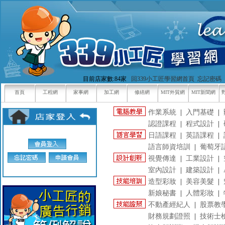
目前店家數:84家
回339小工匠學習網首頁
忘記密碼
首頁
工程網
家事網
加工網
修繕網
MIT外貿網
MIT新聞網
作業系統
|
入門基礎
|
認證課程
|
程式設計
|
日語課程
|
英語課程
|
語言師資培訓
|
葡萄牙
視覺傳達
|
工業設計
|
室內設計
|
建築設計
|
造型彩妝
|
美容美髮
|
新娘秘書
|
人體彩妝
|
不動產經紀人
|
股票教
財務規劃證照
|
技術士