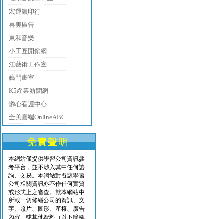
宏運鎖印行
喜美廣告
東和音樂
小工匠開鎖網
江藝術工作室
藝門畫室
K5產業新聞網
憐心看護中心
全美雲端OnlineABC
本網站僅提供學習公司資訊參
考平台，並不涉入其中任何諮
詢、交易。本網站對各該學習
公司相關資訊亦不作任何實質
或形式上之審查。就本網站中
所載一切修繕公司的資訊、文
字、照片、圖形、產權、廣告
內容、或其他資料（以下簡稱