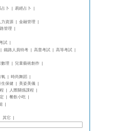
羅占卜
|
易經占卜
|
人力資源
|
金融管理
|
路管理
|
考試
|
|
鐵路人員特考
|
高普考試
|
高等考試
|
童數理
|
兒童藝術創作
|
有氧
|
時尚舞蹈
|
養生保健
|
美姿美儀
|
程
|
人際關係課程
|
定
|
餐飲小吃
|
能
|
|
其它
|