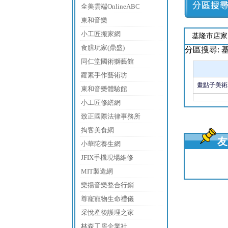
全美雲端OnlineABC
東和音樂
小工匠搬家網
基隆市店家
食膳玩家(鼎盛)
分區搜尋: 
同仁堂國術獅藝館
蘿素手作藝術坊
畫點子美術
東和音樂體驗館
小工匠修繕網
致正國際法律事務所
掏客美食網
小華陀養生網
JFIX手機現場維修
MIT製造網
樂揚音樂整合行銷
尊寵寵物生命禮儀
采悅產後護理之家
林森工房企業社