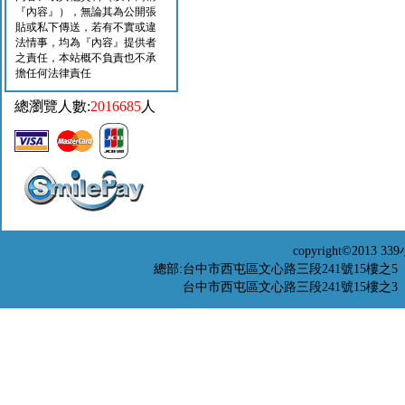
『內容』），無論其為公開張
貼或私下傳送，若有不實或違
法情事，均為『內容』提供者
之責任，本站概不負責也不承
擔任何法律責任
總瀏覽人數:
2016685
人
copyright©201
總部:台中市西屯區文心路三段241號15樓之5 TEL：04-
台中市西屯區文心路三段241號15樓之3 TEL：