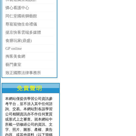
憐心看護中心
同仁堂國術獅藝館
尊寵寵物生命禮儀
揚京快客雲端多媒體
食膳玩家(鼎盛)
GP online
掏客美食網
藝門畫室
致正國際法律事務所
本網站僅提供學習公司資訊參
考平台，並不涉入其中任何諮
詢、交易。本網站對各該學習
公司相關資訊亦不作任何實質
或形式上之審查。就本網站中
所載一切修繕公司的資訊、文
字、照片、圖形、產權、廣告
內容、或其他資料（以下簡稱