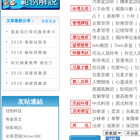
汽車駕訓班
|
機車駕訓
八字命理
|
紫微斗數
|
占卜
|
面相學
|
卜卦
文章最新分享：
查看更多
企業管理
|
財務管理
|
生產管理
|
記憶管理
|
最新流行韓式微刺青小
博士論文
|
國內學位進
2018-暑期短期美
Ielts雅思
|
Toeic多益
|
2018-藝術舒壓繪
司法人員特考
|
外交人
初等考試
|
普通考試
|
幼兒繪畫教學 適合三
幼兒園
|
托嬰中心
|
兒
2018-基礎西畫課
兒童音樂
|
兒童才藝
|
人際關係
|
心靈成長
|
2018-基礎西畫課
異國風舞蹈
|
歌唱技巧
音樂學習
|
樂器教學
|
友站連結
中式料理
|
西式料理
|
佳勁科技
跆拳道
|
柔道
|
合氣道
少林拳
|
拳擊
|
泰國拳
宥侖英文
法律
|
就業班
|
保證班
快客簡訊
全美雲端OnlineABC