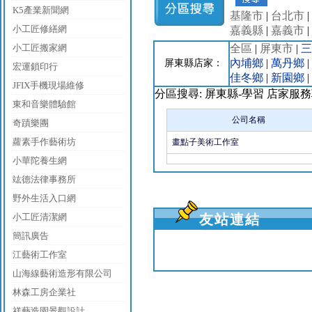
K5產業新聞網
基隆市
|
台北市
|
小工匠修繕網
嘉義縣
|
嘉義市
|
小工匠搬家網
全區
|
屏東市
|
三
內埔鄉
|
萬丹鄉
|
屏東縣店家：
宏運鎖印行
佳冬鄉
|
新園鄉
|
JFIX手機現場維修
分區搜尋: 屏東縣-學習 店家服
東和音樂體驗館
公司名稱
奇蹟樂團
蘿素手作藝術坊
畫點子美術工作室
小華陀養生網
竑德法律事務所
野外生活入口網
小工匠清潔網
友站連結
簡訊廣告
江藝術工作室
山海線藝術造形有限公司
林森工房企業社
祥藝造園景觀設計