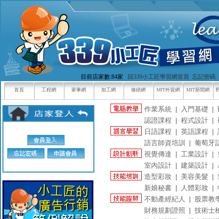
目前店家數:84家
回339小工匠學習網首頁
忘記密碼
首頁
工程網
家事網
加工網
修繕網
MIT外貿網
MIT新聞網
作業系統
|
入門基礎
|
認證課程
|
程式設計
|
日語課程
|
英語課程
|
語言師資培訓
|
葡萄牙
視覺傳達
|
工業設計
|
室內設計
|
建築設計
|
造型彩妝
|
美容美髮
|
新娘秘書
|
人體彩妝
|
不動產經紀人
|
股票教
財務規劃證照
|
技術士