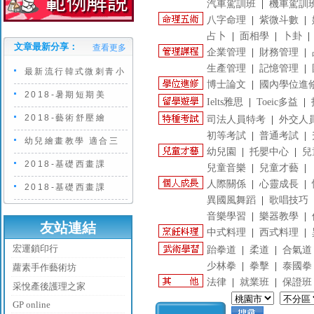
汽車駕訓班
|
機車駕訓
八字命理
|
紫微斗數
|
占卜
|
面相學
|
卜卦
文章最新分享：
查看更多
企業管理
|
財務管理
|
生產管理
|
記憶管理
|
最新流行韓式微刺青小
博士論文
|
國內學位進
2018-暑期短期美
Ielts雅思
|
Toeic多益
|
2018-藝術舒壓繪
司法人員特考
|
外交人
初等考試
|
普通考試
|
幼兒繪畫教學 適合三
幼兒園
|
托嬰中心
|
兒
2018-基礎西畫課
兒童音樂
|
兒童才藝
|
人際關係
|
心靈成長
|
2018-基礎西畫課
異國風舞蹈
|
歌唱技巧
音樂學習
|
樂器教學
|
友站連結
中式料理
|
西式料理
|
宏運鎖印行
跆拳道
|
柔道
|
合氣道
少林拳
|
拳擊
|
泰國拳
蘿素手作藝術坊
法律
|
就業班
|
保證班
采悅產後護理之家
GP online