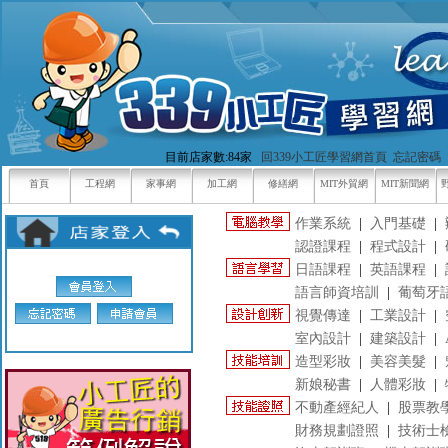
目前店家數:84家
回339小工匠學習網首頁
忘記密碼
首頁
工程網
家事網
加工網
修繕網
MIT外貿網
MIT新聞網
作業系統
|
入門基礎
|
認證課程
|
程式設計
|
日語課程
|
英語課程
|
語言師資培訓
|
葡萄牙
視覺傳達
|
工業設計
|
室內設計
|
建築設計
|
造型彩妝
|
美容美髮
|
新娘秘書
|
人體彩妝
|
不動產經紀人
|
股票教
財務規劃證照
|
技術士