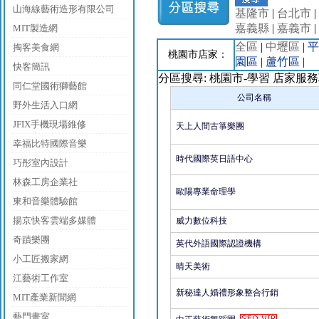
山海線藝術造形有限公司
基隆市
|
台北市
|
嘉義縣
|
嘉義市
|
MIT製造網
全區
|
中壢區
|
平
掏客美食網
桃園市店家：
園區
|
蘆竹區
|
快客簡訊
分區搜尋: 桃園市-學習 店家服
同仁堂國術獅藝館
公司名稱
野外生活入口網
JFIX手機現場維修
天上人間古箏樂團
幸福比特國際音樂
時代國際英日語中心
巧彤室內設計
林森工房企業社
歐陽專業命理學
東和音樂體驗館
揚京快客雲端多媒體
威力數位科技
奇蹟樂團
英代外語國際認證機構
小工匠搬家網
晴天美術
江藝術工作室
新秘達人婚禮形象整合行銷
MIT產業新聞網
藝門畫室