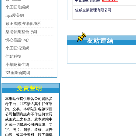
中正藝術舞蹈團
小工匠修繕網
佳威企業管理有限公司
ispa愛美網
致正國際法律事務所
樂揚音樂整合行銷
友站連結
憐心看護中心
小工匠清潔網
佳勁科技
小華陀養生網
K5產業新聞網
本網站僅提供學習公司資訊參
考平台，並不涉入其中任何諮
詢、交易。本網站對各該學習
公司相關資訊亦不作任何實質
或形式上之審查。就本網站中
所載一切修繕公司的資訊、文
字、照片、圖形、產權、廣告
內容、或其他資料（以下簡稱