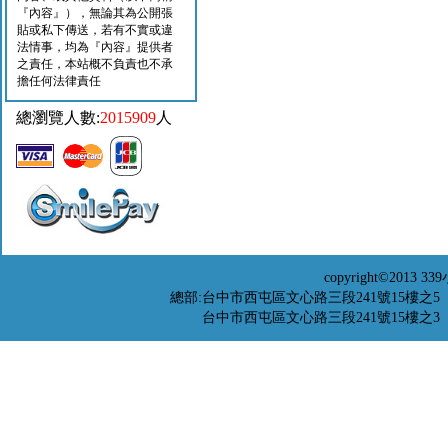
『內容』），無論其為公開張
貼或私下傳送，若有不實或違
法情事，均為『內容』提供者
之責任，本站概不負責也不承
擔任何法律責任
總瀏覽人數:
2015909
人
copyright©201
總部:台中市西屯區文心路三段241號15樓之5 TEL：04-
台中市西屯區文心路三段241號15樓之3 TEL：