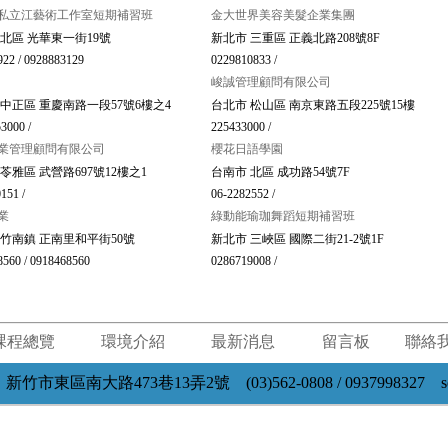
私立江藝術工作室短期補習班
金大世界美容美髮企業集團
 北區 光華東一街19號
新北市 三重區 正義北路208號8F
922 / 0928883129
0229810833 /
峻誠管理顧問有限公司
 中正區 重慶南路一段57號6樓之4
台北市 松山區 南京東路五段225號15樓
3000 /
225433000 /
業管理顧問有限公司
櫻花日語學園
苓雅區 武營路697號12樓之1
台南市 北區 成功路54號7F
151 /
06-2282552 /
業
綠動能瑜珈舞蹈短期補習班
 竹南鎮 正南里和平街50號
新北市 三峽區 國際二街21-2號1F
8560 / 0918468560
0286719008 /
課程總覽
環境介紹
最新消息
留言板
聯絡
南大路473巷13弄2號 (03)562-0808 / 0937998327 seven