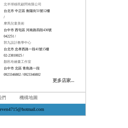
北半球移民顧問有限公司
台北市 中正區 衡陽街51號12樓
/
摩馬兒童美術
台中市 西屯區 河南路四段436號
042251 /
郭九設計教學中心
台北市 忠孝西路一段41號15樓
02-23810025 /
顏邑玲繪畫工作室
台中市 北區 青島路一段
0923346802 / 0923346802
更多店家...
我們
機構地圖
4715@hotmail.com