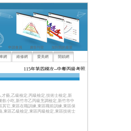
申請會員
廣告刊登
加到我的最愛
車網
維修網
愛美網
開鎖網
115年第四梯次--中餐丙級考照班，09/11日開課，請於
人才藝,乙級檢定,丙級檢定,技術士檢定,新
餐飲小吃,新竹市乙丙級烹調檢定,新竹市中
區其它,東區在職訓練,東區職前訓練,東區保
藝,東區乙級檢定,東區丙級檢定,東區技術士