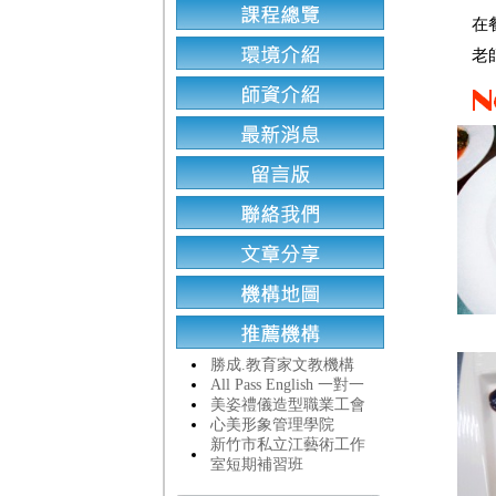
在餐
老師
勝成.教育家文教機構
All Pass English 一對一
美姿禮儀造型職業工會
心美形象管理學院
新竹市私立江藝術工作
室短期補習班