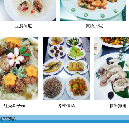
豆腐蒸蝦
乾燒大蝦
紅燒獅子頭
各式佳餚
糯米雞捲
關店家資訊