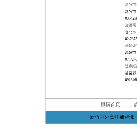
新竹市
新竹市
035425
金證照
台北市
02-2375
華翰企
高雄市 
07-7270
連泰紙
苗栗縣
091846
機構首頁
新竹中外烹飪補習班 新竹市東區