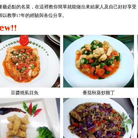
廳必點的名菜，在這裡教你簡單就能做出來給家人及自己好好享受
以教學
17
年的經驗與各位分享。
豆醬燒虱目魚
番茄秋葵炒雞丁