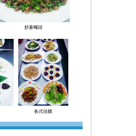
炒蒼蠅頭
各式佳餚