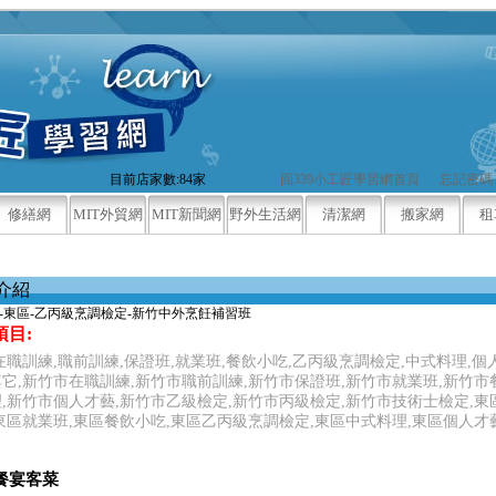
目前店家數:84家
回339小工匠學習網首頁
忘記密碼
修繕網
MIT外貿網
MIT新聞網
野外生活網
清潔網
搬家網
租
介紹
-東區-乙丙級烹調檢定-新竹中外烹飪補習班
項目:
在職訓練,職前訓練,保證班,就業班,餐飲小吃,乙丙級烹調檢定,中式料理,個
它,新竹市在職訓練,新竹市職前訓練,新竹市保證班,新竹市就業班,新竹市
,新竹市個人才藝,新竹市乙級檢定,新竹市丙級檢定,新竹市技術士檢定,東
東區就業班,東區餐飲小吃,東區乙丙級烹調檢定,東區中式料理,東區個人才
餐宴客菜