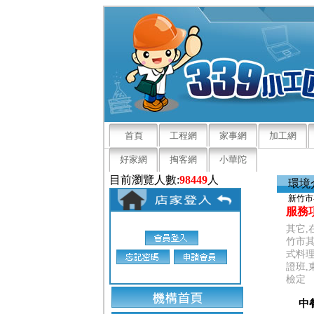
首頁
工程網
家事網
加工網
好家網
掏客網
小華陀
目前瀏覽人數:
98449
人
環境
新竹市
服務
其它,
竹市其
式料理
證班,
檢定
中