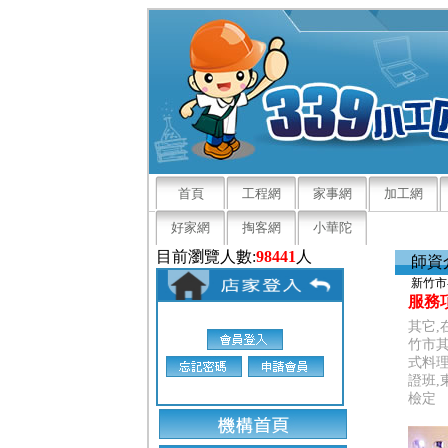
首頁
工程網
家事網
加工網
好家網
掏客網
小華陀
目前瀏覽人數:
98441
人
師資
新竹市
服務
其它,
竹市其
式料理
證班,
檢定