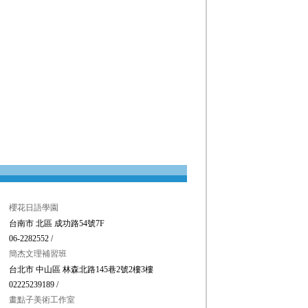
櫻花日語學園
台南市 北區 成功路54號7F
06-2282552 /
簡杰文理補習班
台北市 中山區 林森北路145巷2號2樓3樓
02225239189 /
畫點子美術工作室