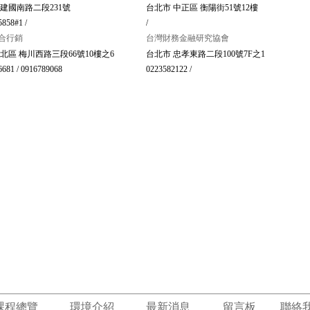
 建國南路二段231號
台北市 中正區 衡陽街51號12樓
858#1 /
/
合行銷
台灣財務金融研究協會
北區 梅川西路三段66號10樓之6
台北市 忠孝東路二段100號7F之1
6681 / 0916789068
0223582122 /
課程總覽
環境介紹
最新消息
留言板
聯絡