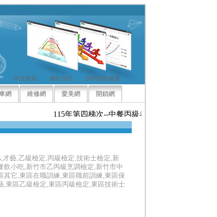
申請會員
廣告刊登
加到我的最愛
車網
維修網
愛美網
開鎖網
115年第四梯次--中餐丙級考照班，09/11日開課
人才藝,乙級檢定,丙級檢定,技術士檢定,新
餐飲小吃,新竹市乙丙級烹調檢定,新竹市中
區其它,東區在職訓練,東區職前訓練,東區保
藝,東區乙級檢定,東區丙級檢定,東區技術士