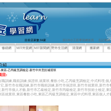
目前店家數:84家
回339小工匠學習網首頁
忘記密碼
修繕網
MIT外貿網
MIT新聞網
野外生活網
清潔網
搬家網
租
介紹
-東區-乙丙級烹調檢定-新竹中外烹飪補習班
項目:
在職訓練,職前訓練,保證班,就業班,餐飲小吃,乙丙級烹調檢定,中式料理,個
它,新竹市在職訓練,新竹市職前訓練,新竹市保證班,新竹市就業班,新竹市
,新竹市個人才藝,新竹市乙級檢定,新竹市丙級檢定,新竹市技術士檢定,東
東區就業班,東區餐飲小吃,東區乙丙級烹調檢定,東區中式料理,東區個人才