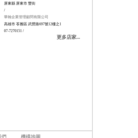
屏東縣 屏東市 豐街
/
華翰企業管理顧問有限公司
高雄市 苓雅區 武營路697號12樓之1
07-7270151 /
更多店家...
我們
機構地圖