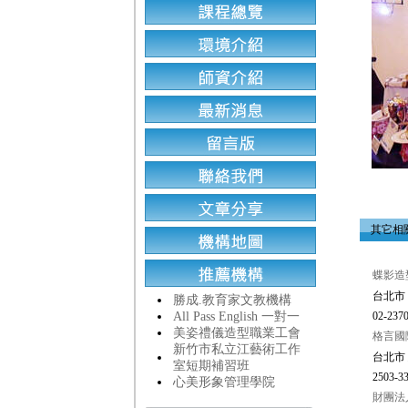
師
其它相
蝶影造
台北市
勝成.教育家文教機構
All Pass English 一對一
02-2370
美姿禮儀造型職業工會
格言國
新竹市私立江藝術工作
台北市 
室短期補習班
2503-33
心美形象管理學院
財團法