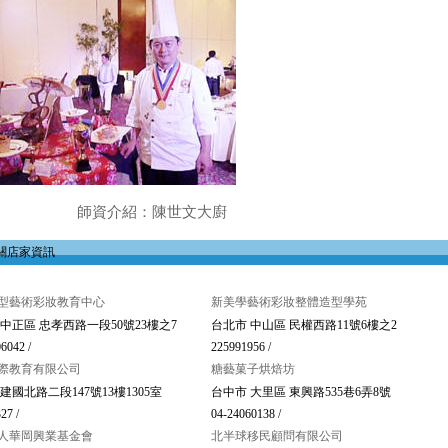
資介紹：陳世文大廚
關店家資訊
型藝術彩妝教育中心
新美學藝術彩妝整體造型學苑
 中正區 忠孝西路一段50號23樓之7
台北市 中山區 民權西路11號6樓之2
6042 /
225991956 /
際教育有限公司
糖藝菓子烘焙坊
建國北路二段147號13樓1305室
台中市 大里區 東興路535巷6弄8號
27 /
04-24060138 /
人華岡興業基金會
北半球移民顧問有限公司