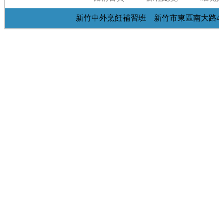
新竹中外烹飪補習班 新竹市東區南大路473巷13弄2號 (