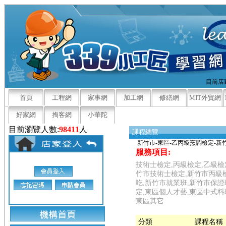
目前店家
首頁
工程網
家事網
加工網
修繕網
MIT外貿網
好家網
掏客網
小華陀
目前瀏覽人數:
98411
人
課程總覽
新竹市-東區-乙丙級烹調檢定-新
服務項目:
技術士檢定,丙級檢定,乙級檢
竹市技術士檢定,新竹市丙級
吃,新竹市就業班,新竹市保證
定,東區個人才藝,東區中式料
東區其它
分類
課程名稱