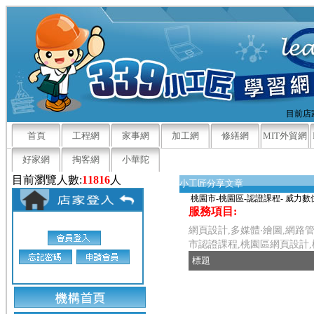
目前店家
首頁
工程網
家事網
加工網
修繕網
MIT外貿網
好家網
掏客網
小華陀
目前瀏覽人數:
11816
人
小工匠分享文章
桃園市-桃園區-認證課程- 威力數
服務項目:
網頁設計,多媒體‧繪圖,網路
市認證課程,桃園區網頁設計,
標題