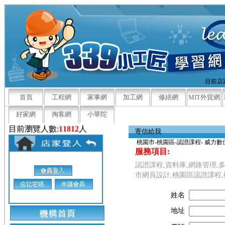
目前店家
首頁
工程網
家事網
加工網
修繕網
MIT外貿網
好家網
掏客網
小華陀
目前瀏覽人數:
11812
人
寄信給我
桃園市-桃園區-認證課程- 威力數
服務項目:
認證課程,資料庫,網路管理,
市網頁設計,桃園區認證課程,
姓名
地址