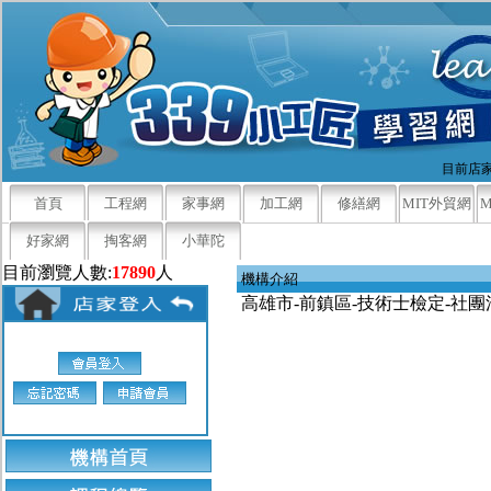
目前店家
首頁
工程網
家事網
加工網
修繕網
MIT外貿網
好家網
掏客網
小華陀
目前瀏覽人數:
17890
人
機構介紹
高雄市-前鎮區-技術士檢定-社