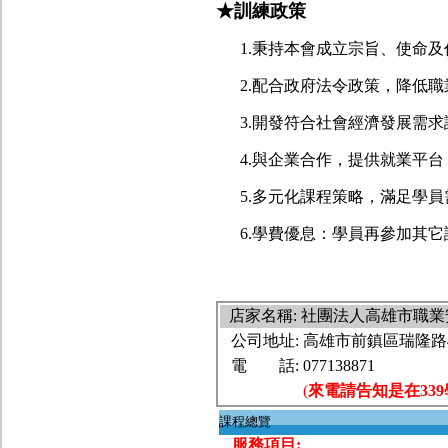
★訓練政策
1.秉持本會成立宗旨、使命及
2.配合政府法令政策，降低職
3.開發符合社會經濟發展需求
4.與企業合作，提供就業平台
5.多元化課程策略，滿足學員
6.學費優息：學員再參加其它
店家名稱: 社團法人高雄市
公司地址:
高雄市前鎮區瑞隆路4
電 話:
077138871
(
來電請告知是在33
課程總覽
服務項目: