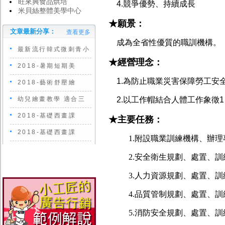
旺來興食品烘培
4.競爭優勢、持續成長
米貝絲整體美學中心
★願景：
文章最新分享：
查看更多
成為全省性優質的職訓機構。
最新流行韓式微刺青小
★經營理念：
2018-暑期短期美
1.為防止職業災害保障勞工安
2018-藝術舒壓繪
幼兒繪畫教學 適合三
2.以工作帽結合人體工作象徵
2018-基礎西畫課
★主要任務：
2018-基礎西畫課
1.附設職業訓練機構、辦
2.安全衛生規劃、處置、
3.人力資源規劃、處置、
4.品質管制規劃、處置、
5.消防安全規劃、處置、