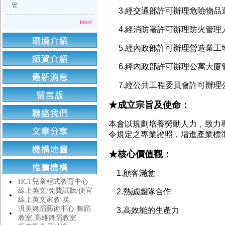
管
3.經交通部許可辦理危險物品
more
4.經消防署許可辦理防火管理
5.經內政部許可辦理營造業工地
6.經內政部許可辦理公寓大廈
7.經公共工程委員會許可辦理
★成立宗旨及使命：
本會以規劃培養勞動人力，致力
令規定之專業證照，增進產業標
★核心價值觀：
1.顧客滿意
HCT兒童程式教育中心
線上英文/免費試聽/便宜
2.熱誠團隊合作
線上英文家教-英
汎美舞蹈藝術中心-舞蹈
3.高效能的生產力
教室,高雄舞蹈教室