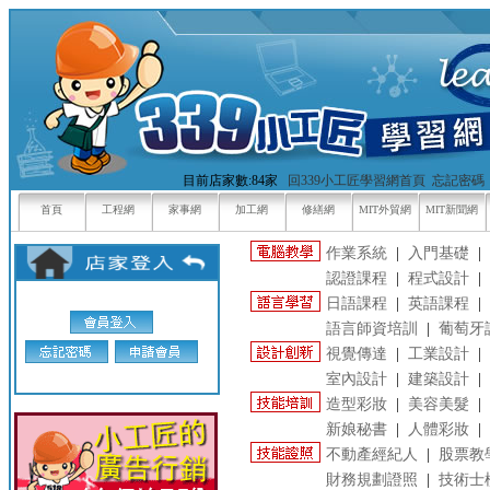
目前店家數:84家
回339小工匠學習網首頁
忘記密碼
首頁
工程網
家事網
加工網
修繕網
MIT外貿網
MIT新聞網
作業系統
|
入門基礎
|
認證課程
|
程式設計
|
日語課程
|
英語課程
|
語言師資培訓
|
葡萄牙
視覺傳達
|
工業設計
|
室內設計
|
建築設計
|
造型彩妝
|
美容美髮
|
新娘秘書
|
人體彩妝
|
不動產經紀人
|
股票教
財務規劃證照
|
技術士