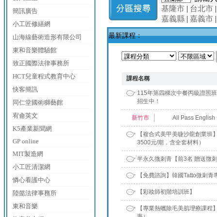
基隆市
|
台北市
簡訊廣告
嘉義縣
|
嘉義市
小工匠修繕網
最新課程：
山海線藝術造形有限公司
東和音樂體驗館
致正國際法律事務所
HCT兒童程式教育中心
課程名稱
快客簡訊
115年第四梯次中餐丙級證照班，1
招生中！
同仁堂國術獅藝館
宥侖英文
新竹市
All Pass Engli
K5產業新聞網
【複合式美甲美睫沙龍創業班】
GP online
3500元/期，含全套材料）
MIT製造網
半永久微刺青【前3名 贈送微
小工匠清潔網
【免費諮詢】韓國Tatto微刺青
憐心看護中心
【彩妝師初階培訓班】
陸懿法律事務所
東和音樂
【專業熱蠟除毛美肌理療課程】
率）