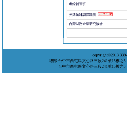
考銓補習班
吳濤咖啡調酒職訓
台灣財務金融研究協會
copyright©201
總部:台中市西屯區文心路三段241號15樓之5 TEL：04-
台中市西屯區文心路三段241號15樓之3 TEL：