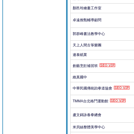
顏邑玲繪畫工作室
卓遠推甄輔導顧問
郭群峰書法教學中心
天上人間古箏樂團
連泰紙業
創藝烹飪補習班
維真國中
中華民國傳統跆拳道協會
TMMA台北格鬥運動館
盧文錦詠春拳總會
米貝絲整體美學中心