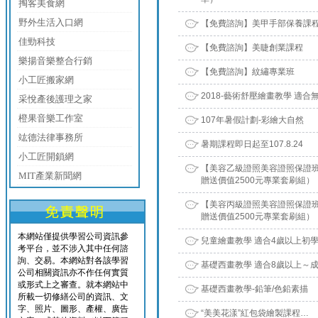
掏客美食網
野外生活入口網
【免費諮詢】美甲手部保養課
佳勁科技
【免費諮詢】美睫創業課程
樂揚音樂整合行銷
【免費諮詢】紋繡專業班
小工匠搬家網
2018-藝術舒壓繪畫教學 適合
采悅產後護理之家
橙果音樂工作室
107年暑假計劃-彩繪大自然
竑德法律事務所
暑期課程即日起至107.8.24
小工匠開鎖網
【美容乙級證照美容證照保證班
MIT產業新聞網
贈送價值2500元專業套刷組）
【美容丙級證照美容證照保證班
贈送價值2500元專業套刷組）
本網站僅提供學習公司資訊參
兒童繪畫教學 適合4歲以上初
考平台，並不涉入其中任何諮
詢、交易。本網站對各該學習
基礎西畫教學 適合8歲以上～
公司相關資訊亦不作任何實質
或形式上之審查。就本網站中
基礎西畫教學-鉛筆/色鉛素描
所載一切修繕公司的資訊、文
字、照片、圖形、產權、廣告
“美美花漾”紅包袋繪製課程…