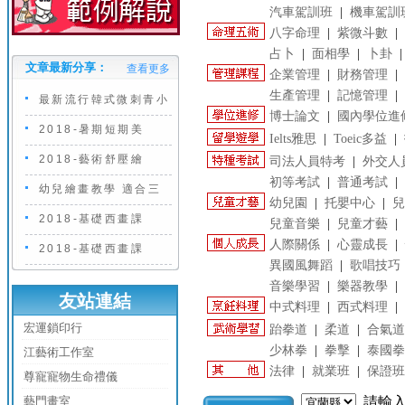
汽車駕訓班
|
機車駕訓
八字命理
|
紫微斗數
|
占卜
|
面相學
|
卜卦
文章最新分享：
查看更多
企業管理
|
財務管理
|
生產管理
|
記憶管理
|
最新流行韓式微刺青小
博士論文
|
國內學位進
2018-暑期短期美
Ielts雅思
|
Toeic多益
|
2018-藝術舒壓繪
司法人員特考
|
外交人
初等考試
|
普通考試
|
幼兒繪畫教學 適合三
幼兒園
|
托嬰中心
|
兒
2018-基礎西畫課
兒童音樂
|
兒童才藝
|
人際關係
|
心靈成長
|
2018-基礎西畫課
異國風舞蹈
|
歌唱技巧
音樂學習
|
樂器教學
|
友站連結
中式料理
|
西式料理
|
宏運鎖印行
跆拳道
|
柔道
|
合氣道
少林拳
|
拳擊
|
泰國拳
江藝術工作室
法律
|
就業班
|
保證班
尊寵寵物生命禮儀
藝門畫室
請輸