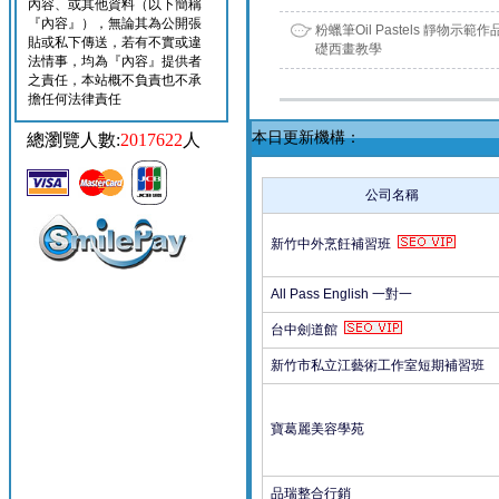
內容、或其他資料（以下簡稱
『內容』），無論其為公開張
粉蠟筆Oil Pastels 靜物示範
貼或私下傳送，若有不實或違
礎西畫教學
法情事，均為『內容』提供者
之責任，本站概不負責也不承
擔任何法律責任
本日更新機構：
總瀏覽人數:
2017622
人
公司名稱
新竹中外烹飪補習班
All Pass English 一對一
台中劍道館
新竹市私立江藝術工作室短期補習班
寶葛麗美容學苑
品瑞整合行銷