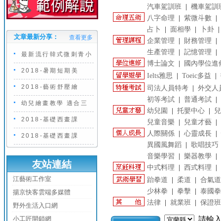
汽車駕訓班
|
機車駕訓
八字命理
|
紫微斗數
|
占卜
|
面相學
|
卜卦
文章最新分享：
查看更多
企業管理
|
財務管理
|
生產管理
|
記憶管理
|
最新流行韓式微刺青小
博士論文
|
國內學位進
2018-暑期短期美
Ielts雅思
|
Toeic多益
|
2018-藝術舒壓繪
司法人員特考
|
外交人
初等考試
|
普通考試
|
幼兒繪畫教學 適合三
幼兒園
|
托嬰中心
|
兒
2018-基礎西畫課
兒童音樂
|
兒童才藝
|
人際關係
|
心靈成長
|
2018-基礎西畫課
異國風舞蹈
|
歌唱技巧
音樂學習
|
樂器教學
|
友站連結
中式料理
|
西式料理
|
江藝術工作室
跆拳道
|
柔道
|
合氣道
少林拳
|
拳擊
|
泰國拳
揚京快客雲端多媒體
法律
|
就業班
|
保證班
野外生活入口網
小工匠開鎖網
請輸