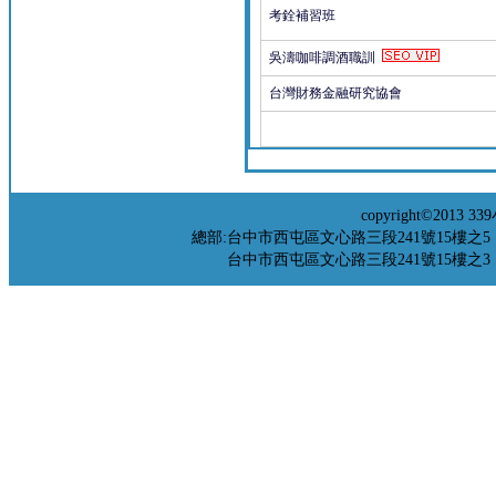
考銓補習班
吳濤咖啡調酒職訓
台灣財務金融研究協會
copyright©201
總部:台中市西屯區文心路三段241號15樓之5 TEL：04-
台中市西屯區文心路三段241號15樓之3 TEL：