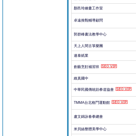
顏邑玲繪畫工作室
卓遠推甄輔導顧問
郭群峰書法教學中心
天上人間古箏樂團
連泰紙業
創藝烹飪補習班
維真國中
中華民國傳統跆拳道協會
TMMA台北格鬥運動館
盧文錦詠春拳總會
米貝絲整體美學中心