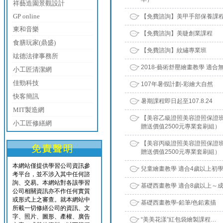
祥藝造園景觀設計
GP online
【免費諮詢】美甲手部保養課
東和音樂
【免費諮詢】美睫創業課程
食膳玩家(鼎盛)
【免費諮詢】紋繡專業班
竑德法律事務所
2018-藝術舒壓繪畫教學 適合
小工匠清潔網
佳勁科技
107年暑假計劃-彩繪大自然
快客簡訊
暑期課程即日起至107.8.24
MIT製造網
【美容乙級證照美容證照保證班
小工匠修繕網
贈送價值2500元專業套刷組）
【美容丙級證照美容證照保證班
贈送價值2500元專業套刷組）
本網站僅提供學習公司資訊參
兒童繪畫教學 適合4歲以上初
考平台，並不涉入其中任何諮
詢、交易。本網站對各該學習
基礎西畫教學 適合8歲以上～
公司相關資訊亦不作任何實質
或形式上之審查。就本網站中
基礎西畫教學-鉛筆/色鉛素描
所載一切修繕公司的資訊、文
字、照片、圖形、產權、廣告
“美美花漾”紅包袋繪製課程…