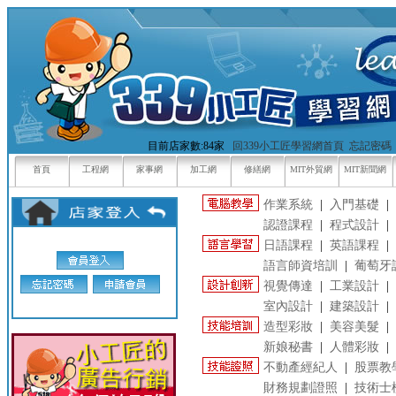
目前店家數:84家
回339小工匠學習網首頁
忘記密碼
首頁
工程網
家事網
加工網
修繕網
MIT外貿網
MIT新聞網
作業系統
|
入門基礎
|
認證課程
|
程式設計
|
日語課程
|
英語課程
|
語言師資培訓
|
葡萄牙
視覺傳達
|
工業設計
|
室內設計
|
建築設計
|
造型彩妝
|
美容美髮
|
新娘秘書
|
人體彩妝
|
不動產經紀人
|
股票教
財務規劃證照
|
技術士