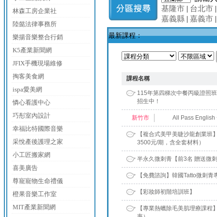
基隆市
|
台北市
林森工房企業社
嘉義縣
|
嘉義市
陸懿法律事務所
最新課程：
樂揚音樂整合行銷
K5產業新聞網
JFIX手機現場維修
掏客美食網
課程名稱
ispa愛美網
115年第四梯次中餐丙級證照班，1
招生中！
憐心看護中心
巧彤室內設計
新竹市
All Pass Engli
幸福比特國際音樂
【複合式美甲美睫沙龍創業班】
采悅產後護理之家
3500元/期，含全套材料）
小工匠搬家網
半永久微刺青【前3名 贈送微
喜美廣告
【免費諮詢】韓國Tatto微刺青
尊寵寵物生命禮儀
【彩妝師初階培訓班】
橙果音樂工作室
MIT產業新聞網
【專業熱蠟除毛美肌理療課程】
率）