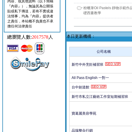
內容、或其他資料（以下簡稱
『內容』），無論其為公開張
粉蠟筆Oil Pastels 靜物示範
貼或私下傳送，若有不實或違
礎西畫教學
法情事，均為『內容』提供者
之責任，本站概不負責也不承
擔任何法律責任
本日更新機構：
總瀏覽人數:
2017578
人
公司名稱
新竹中外烹飪補習班
All Pass English 一對一
台中劍道館
新竹市私立江藝術工作室短期補習班
寶葛麗美容學苑
品瑞整合行銷