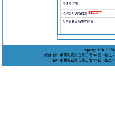
考銓補習班
吳濤咖啡調酒職訓
台灣財務金融研究協會
copyright©201
總部:台中市西屯區文心路三段241號15樓之5 TEL：04-
台中市西屯區文心路三段241號15樓之3 TEL：