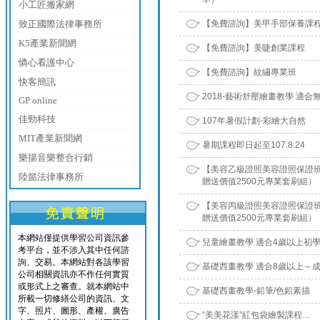
小工匠搬家網
致正國際法律事務所
【免費諮詢】美甲手部保養課
K5產業新聞網
【免費諮詢】美睫創業課程
憐心看護中心
【免費諮詢】紋繡專業班
快客簡訊
2018-藝術舒壓繪畫教學 適合
GP online
佳勁科技
107年暑假計劃-彩繪大自然
MIT產業新聞網
暑期課程即日起至107.8.24
樂揚音樂整合行銷
【美容乙級證照美容證照保證班
陸懿法律事務所
贈送價值2500元專業套刷組）
【美容丙級證照美容證照保證班
贈送價值2500元專業套刷組）
本網站僅提供學習公司資訊參
兒童繪畫教學 適合4歲以上初
考平台，並不涉入其中任何諮
詢、交易。本網站對各該學習
基礎西畫教學 適合8歲以上～
公司相關資訊亦不作任何實質
或形式上之審查。就本網站中
基礎西畫教學-鉛筆/色鉛素描
所載一切修繕公司的資訊、文
字、照片、圖形、產權、廣告
“美美花漾”紅包袋繪製課程…