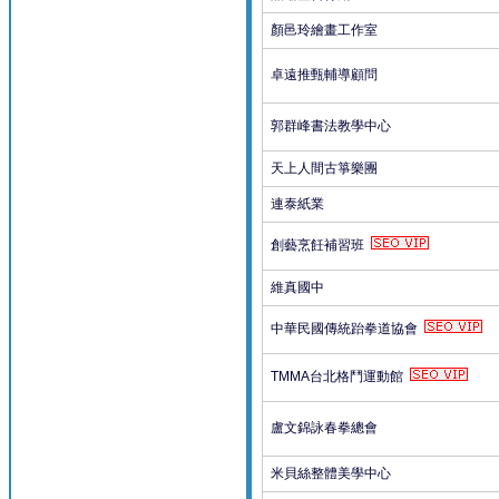
顏邑玲繪畫工作室
卓遠推甄輔導顧問
郭群峰書法教學中心
天上人間古箏樂團
連泰紙業
創藝烹飪補習班
維真國中
中華民國傳統跆拳道協會
TMMA台北格鬥運動館
盧文錦詠春拳總會
米貝絲整體美學中心