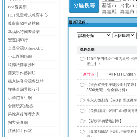
基隆市
|
台北市
ispa愛美網
嘉義縣
|
嘉義市
HCT兒童程式教育中心
最新課程：
尊寵寵物生命禮儀
幸福比特國際音樂
宏運鎖印行
全美雲端OnlineABC
課程名稱
小工匠開鎖網
115年第四梯次中餐丙級證照班，1
招生中！
竑德法律事務所
蘿素手作藝術坊
新竹市
All Pass Engli
揚京快客雲端多媒體
【複合式美甲美睫沙龍創業班】
祥藝造園景觀設計
3500元/期，含全套材料）
小華陀養生網
半永久微刺青【前3名 贈送微
食膳玩家(鼎盛)
【免費諮詢】韓國Tatto微刺青
采悅產後護理之家
【彩妝師初階培訓班】
掏客美食網
江藝術工作室
【專業熱蠟除毛美肌理療課程】
率）