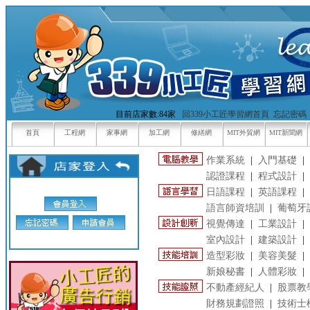
目前店家數:84家
回339小工匠學習網首頁
忘記密碼
首頁
工程網
家事網
加工網
修繕網
MIT外貿網
MIT新聞網
作業系統
|
入門基礎
|
認證課程
|
程式設計
|
日語課程
|
英語課程
|
語言師資培訓
|
葡萄牙
視覺傳達
|
工業設計
|
室內設計
|
建築設計
|
造型彩妝
|
美容美髮
|
新娘秘書
|
人體彩妝
|
不動產經紀人
|
股票教
財務規劃證照
|
技術士