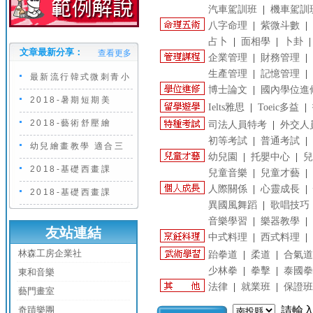
汽車駕訓班
|
機車駕訓
八字命理
|
紫微斗數
|
占卜
|
面相學
|
卜卦
文章最新分享：
查看更多
企業管理
|
財務管理
|
生產管理
|
記憶管理
|
最新流行韓式微刺青小
博士論文
|
國內學位進
2018-暑期短期美
Ielts雅思
|
Toeic多益
|
2018-藝術舒壓繪
司法人員特考
|
外交人
初等考試
|
普通考試
|
幼兒繪畫教學 適合三
幼兒園
|
托嬰中心
|
兒
2018-基礎西畫課
兒童音樂
|
兒童才藝
|
人際關係
|
心靈成長
|
2018-基礎西畫課
異國風舞蹈
|
歌唱技巧
音樂學習
|
樂器教學
|
友站連結
中式料理
|
西式料理
|
林森工房企業社
跆拳道
|
柔道
|
合氣道
少林拳
|
拳擊
|
泰國拳
東和音樂
法律
|
就業班
|
保證班
藝門畫室
奇蹟樂團
請輸