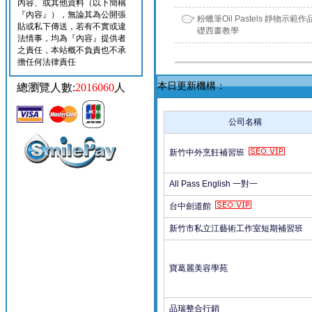
內容、或其他資料（以下簡稱
『內容』），無論其為公開張
粉蠟筆Oil Pastels 靜物示範
貼或私下傳送，若有不實或違
礎西畫教學
法情事，均為『內容』提供者
之責任，本站概不負責也不承
擔任何法律責任
本日更新機構：
總瀏覽人數:
2016060
人
公司名稱
新竹中外烹飪補習班
All Pass English 一對一
台中劍道館
新竹市私立江藝術工作室短期補習班
寶葛麗美容學苑
品瑞整合行銷